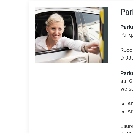
Par
Park
Parkp
Rudol
D-93
Parke
auf G
weise
An
An
Laur