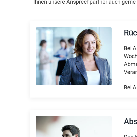
Ihnen unsere Ansprechpartner auch gerne p
Rüc
Bei A
Woche
Abmel
Veran
Bei A
Ab