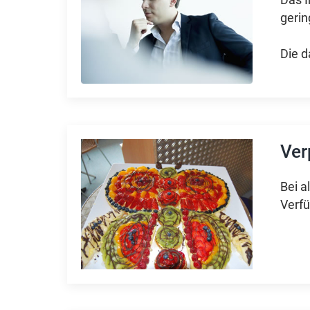
Das I
gerin
Die d
Ver
Bei a
Verf