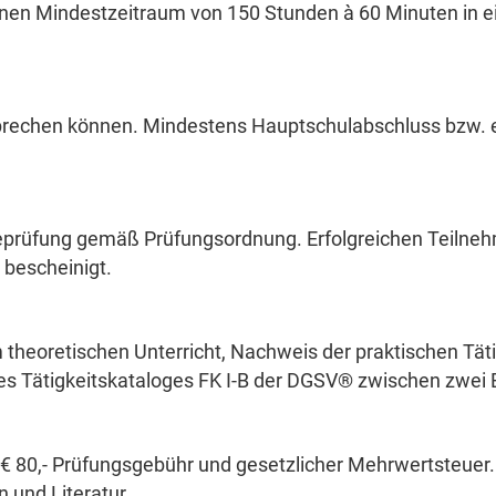
einen Mindestzeitraum von 150 Stunden à 60 Minuten in 
rechen können. Mindestens Hauptschulabschluss bzw. ei
eprüfung gemäß Prüfungsordnung. Erfolgreichen Teilneh
 bescheinigt.
heoretischen Unterricht, Nachweis der praktischen Täti
es Tätigkeitskataloges FK I-B der DGSV® zwischen zwei 
. € 80,- Prüfungsgebühr und gesetzlicher Mehrwertsteuer.
 und Literatur.